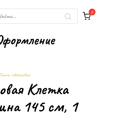
h
0
Оформление
Ткани гобеленовые
новая Клетка
ина 145 см, 1