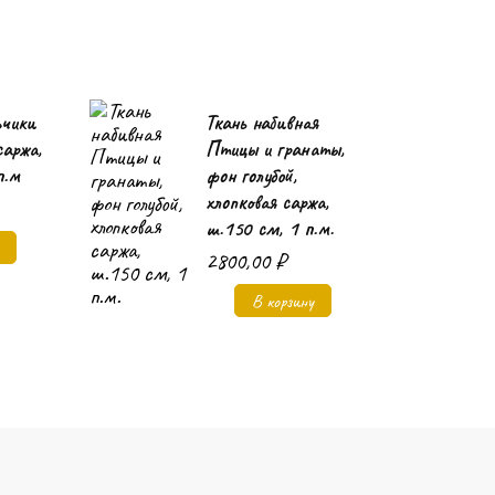
ьчики
Ткань набивная
саржа,
Птицы и гранаты,
п.м
фон голубой,
хлопковая саржа,
ш.150 см, 1 п.м.
2800,00
₽
В корзину