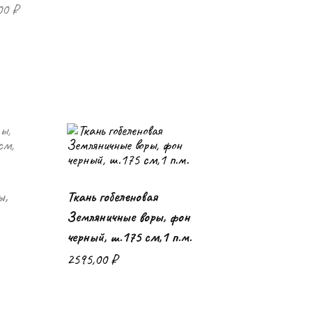
00
₽
ы,
Ткань гобеленовая
В корзину
Земляничные воры, фон
черный, ш.175 см,1 п.м.
2595,00
₽