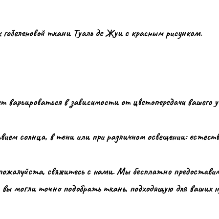
 гобеленовой ткани Туаль де Жуи с красным рисунком.
 варьироваться в зависимости от цветопередачи вашего 
ием солнца, в тени или при различном освещении: естест
пожалуйста, свяжитесь с нами. Мы бесплатно предоставим
вы могли точно подобрать ткань, подходящую для ваших н