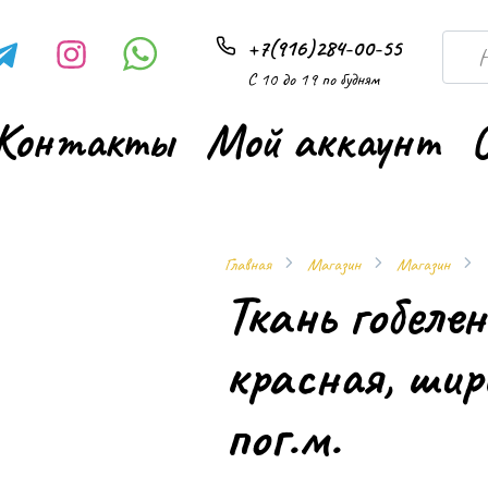
Searc
+7(916)284-00-55
for:
С 10 до 19 по будням
Контакты
Мой аккаунт
Главная
Магазин
Магазин
Ткань гобеле
красная, шир
пог.м.