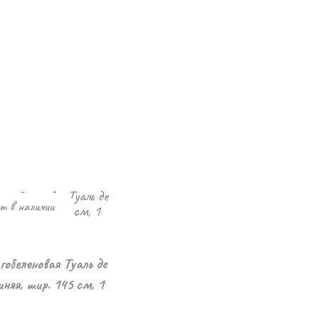
т в наличии
гобеленовая Туаль де
няя, шир. 145 см, 1