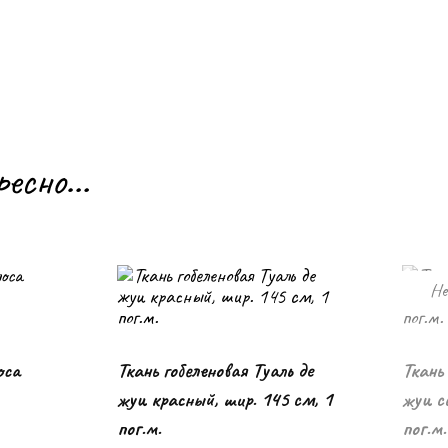
ресно…
Не
оса
Ткань гобеленовая Туаль де
Ткань 
В корзину
жуи красный, шир. 145 см, 1
жуи си
пог.м.
пог.м.