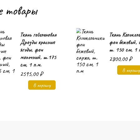
е товары
Ткань гобеленовая
Ткань Колокол
Дрозды красные
фон бежевый, 
ягоды, фон
ш. 150 см, 1 
молочный, ш.175
2800,00
₽
см, 1 п.м.
В корзину
2595,00
₽
В корзину