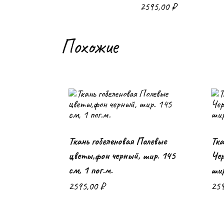
2595,00
₽
Похожие
Ткань гобеленовая Полевые
Тка
В корзину
цветы,фон черный, шир. 145
Чер
см, 1 пог.м.
шир
2595,00
₽
25