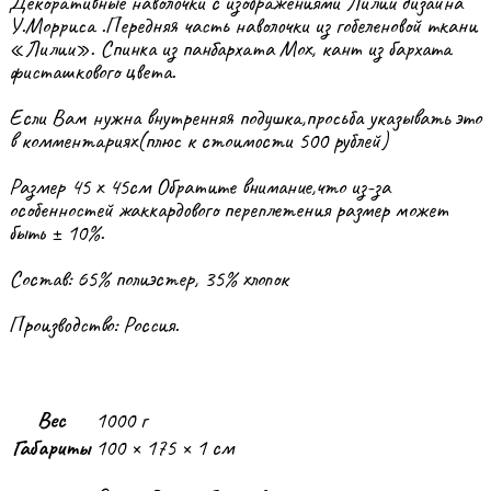
Декоративные наволочки с изображениями Лилии дизайна
У.Морриса .Передняя часть наволочки из гобеленовой ткани
«Лилии». Спинка из панбархата Мох, кант из бархата
фисташкового цвета.
Если Вам нужна внутренняя подушка,просьба указывать это
в комментариях(плюс к стоимости 500 рублей)
Размер 45 х 45см Обратите внимание,что из-за
особенностей жаккардового переплетения размер может
быть ± 10%.
Состав: 65% полиэстер, 35% хлопок
Производство: Россия.
Вес
1000 г
Габариты
100 × 175 × 1 см