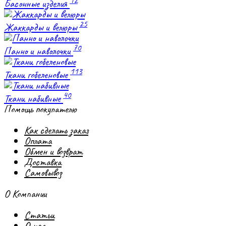
12
Басонные изделия
25
Жаккарды и велюры
70
Панно и наволочки
113
Ткани гобеленовые
40
Ткани набивные
Помощь покупателю
Как сделать заказ
Оплата
Обмен и возврат
Доставка
Самовывоз
О Компании
Статьи
О нас