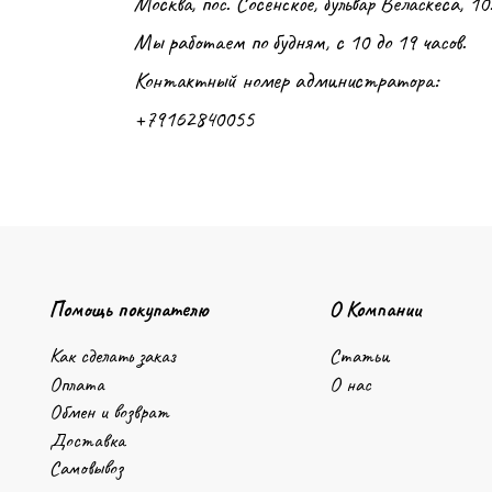
Москва, пос. Сосенское, бульвар Веласкеса, 10
Мы работаем по будням, с 10 до 19 часов.
Контактный номер администратора:
+79162840055
Помощь покупателю
О Компании
Как сделать заказ
Статьи
Оплата
О нас
Обмен и возврат
Доставка
Самовывоз