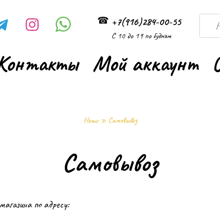
Searc
+7(916)284-00-55
for:
С 10 до 19 по будням
Контакты
Мой аккаунт
Home
»
Самовывоз
Самовывоз
магазина по адресу: