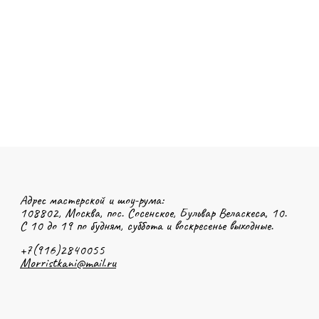
Адрес мастерской и шоу-рума:
108802, Москва, пос. Сосенское, Бульвар Веласкеса, 10.
С 10 до 19 по будням, суббота и воскресенье выходные.
+7(916)2840055
Morristkani@mail.ru